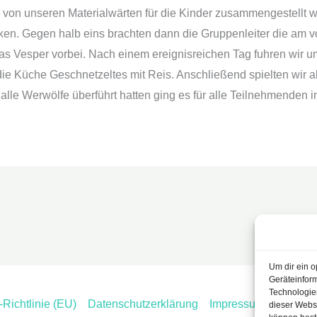
 von unseren Materialwärten für die Kinder zusammengestellt wu
n. Gegen halb eins brachten dann die Gruppenleiter die am v
 Vesper vorbei. Nach einem ereignisreichen Tag fuhren wir u
die Küche Geschnetzeltes mit Reis. Anschließend spielten wir
le Werwölfe überführt hatten ging es für alle Teilnehmenden in
Um dir ein o
Geräteinfor
Technologien
Richtlinie (EU)
Datenschutzerklärung
Impressum
Kontakt
dieser Websi