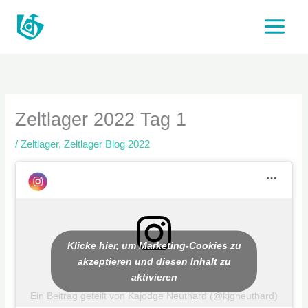
Zum
Inhalt
springen
Zeltlager 2022 Tag 1
/
Zeltlager
,
Zeltlager Blog 2022
Klicke hier, um Marketing-Cookies zu
akzeptieren und diesen Inhalt zu
aktivieren
Ein Beitrag geteilt von Kajodge Neuthard (@kjgneuthard)