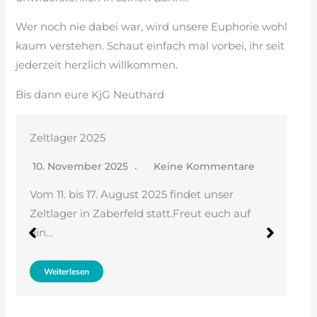
Wer noch nie dabei war, wird unsere Euphorie wohl
kaum verstehen. Schaut einfach mal vorbei, ihr seit
jederzeit herzlich willkommen.
Bis dann eure KjG Neuthard
ger 2025
Zeltlager 2
ovember 2025
Keine Kommentare
18. August 
. bis 17. August 2025 findet unser
Sieh dir die
ger in Zaberfeld statt.Freut euch auf
Beitrag get
(@kjgneuth
erlesen
Weiterlesen