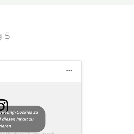
g 5
arketing-Cookies zu
 diesen Inhalt zu
vieren
odge Neuthard (@kjgneuthard)