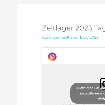
Zeltlager 2023 Ta
/
Zeltlager
,
Zeltlager Blog 2023
Klicke hier, um M
akzeptieren und
akti
Ein Beitrag geteilt von Kaj